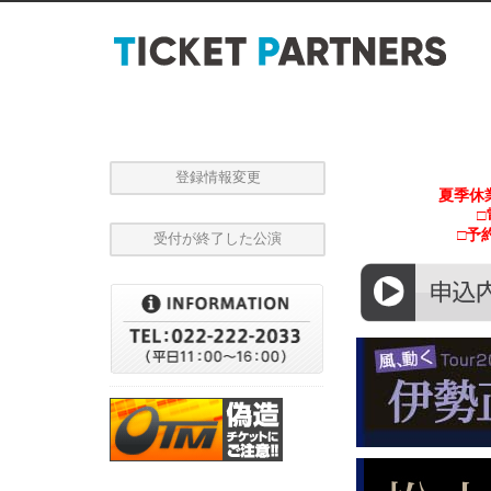
Ticke
登録情報変更
夏季休
□
□予
受付が終了した公演